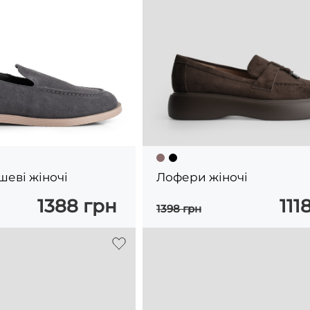
еві жіночі
Лофери жіночі
1388 грн
111
1398 грн