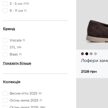
3 - 5 см
(103)
9 - 11 см
(1)
Бренд
Viscala
(1)
STL
(28)
Baas
(1)
Лофери замш
Показати більше
2128 грн
Колекція
Весна-літо 2025
(5)
Осінь-зима 2025
(1)
Осінь-зима 2026
(184)