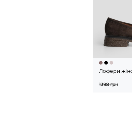
Лофери жіно
1398 грн