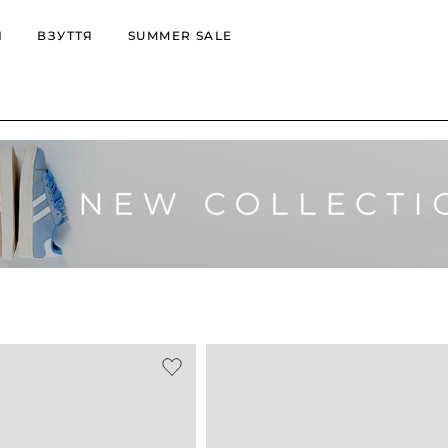
И
ВЗУТТЯ
SUMMER SALE
офери
Ботильйони
Уггі
уфлі
Черевики
Черевики
еди
Уггі
Ботильйони
росівки
Осіннє взуття
Зимове взуття
ці
Мюлі
Літнє
Б