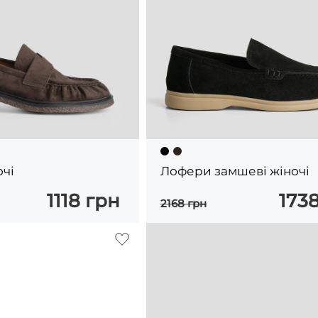
чі
Лофери замшеві жіночі
1118 грн
173
2168 грн