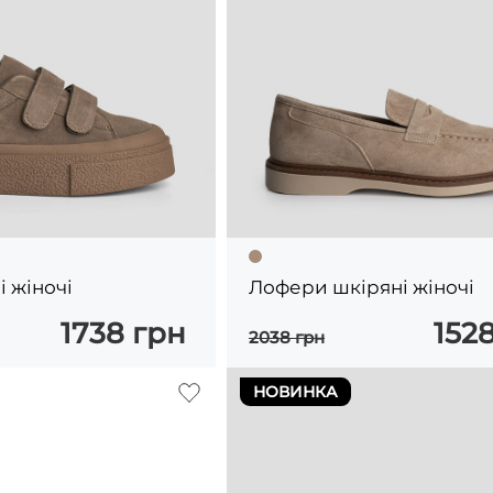
і жіночі
Лофери шкіряні жіночі
1738 грн
152
2038 грн
НОВИНКА