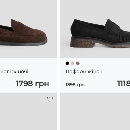
еві жіночі
Лофери жіночі
1798 грн
111
1398 грн