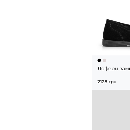
Лофери замш
2128 грн