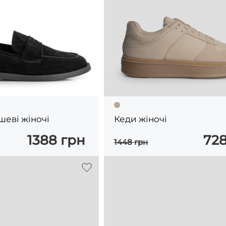
еві жіночі
Кеди жіночі
1388 грн
728
1448 грн