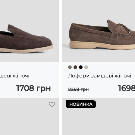
еві жіночі
Лофери замшеві жіночі
1708 грн
169
2258 грн
НОВИНКА