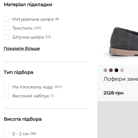
Матеріал підкладки
Натуральна шкіра
(8)
Текстиль
(107)
Штучна шкіра
(23)
Показати більше
Тип підбора
Лофери замш
На плоскому ходу
(201)
2128 грн
Високий каблук
(1)
Висота підбора
0 - 2 см
(98)