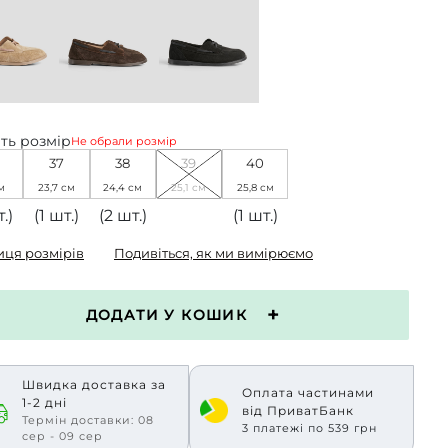
ть розмір
Не обрали розмір
37
38
39
40
м
23,7 см
24,4 см
25,1 см
25,8 см
.)
(1 шт.)
(2 шт.)
(1 шт.)
иця розмірів
Подивіться, як ми вимірюємо
ДОДАТИ У КОШИК
Швидка доставка за
Оплата частинами
1-2 дні
від ПриватБанк
Термін доставки: 08
3 платежі по 539 грн
сер - 09 сер