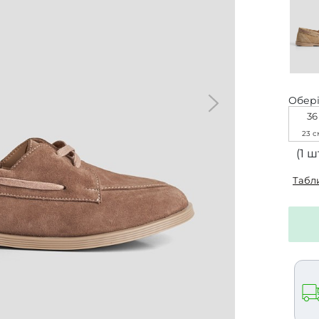
Обері
36
23 с
(1 шт
Табл