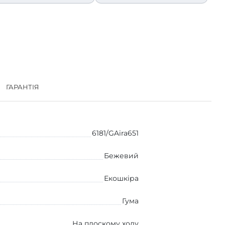
ГАРАНТІЯ
6181/GAira651
Бежевий
Екошкіра
Гума
На плоскому ходу