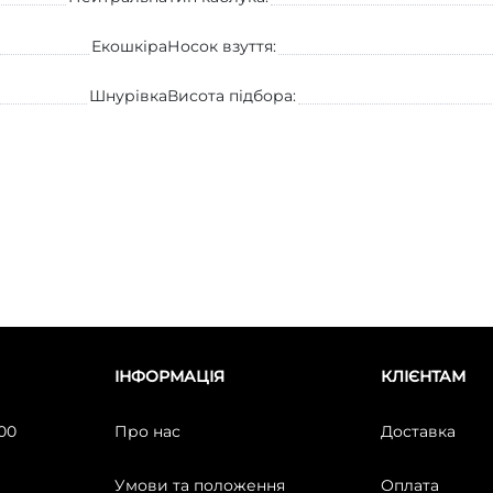
Екошкіра
Носок взуття:
Шнурівка
Висота підбора:
ІНФОРМАЦІЯ
КЛІЄНТАМ
:00
Про нас
Доставка
Умови та положення
Оплата