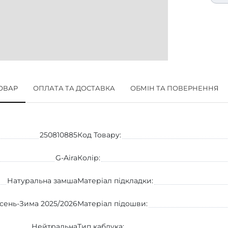
ТОВАР
ОПЛАТА ТА ДОСТАВКА
ОБМІН ТА ПОВЕРНЕННЯ
250810885
Код Товару:
G-Aira
Колір:
Натуральна замша
Матеріал підкладки:
сень-Зима 2025/2026
Матеріал підошви:
Нейтральна
Тип каблука: