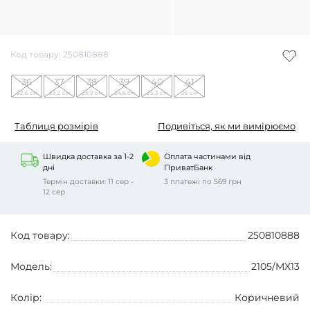
Код товару: 250810888
36
37
38
39
40
41
22,6 см
23,2 см
23,9 см
24,6 см
25,3 см
26 см
Таблиця розмірів
Подивіться, як ми вимірюємо
Швидка доставка за 1-2
Оплата частинами від
дні
ПриватБанк
Термін доставки: 11 сер -
3 платежі по 569 грн
12 сер
Код товару:
250810888
Модель:
2105/MX13
Колір:
Коричневий