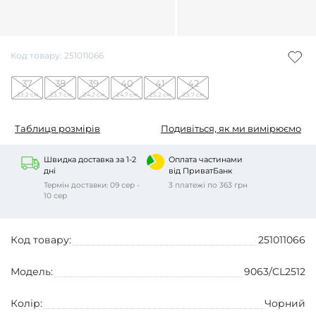
Код товару: 251011066
37
38
39
40
41
42
23,2 см
23,7 см
24,2 см
24,7 см
25,2 см
25,7 см
Таблиця розмірів
Подивіться, як ми вимірюємо
Швидка доставка за 1-2
Оплата частинами
дні
від ПриватБанк
Термін доставки: 09 сер -
3 платежі по 363 грн
10 сер
Код товару:
251011066
Модель:
9063/CL2512
Колір:
Чорний