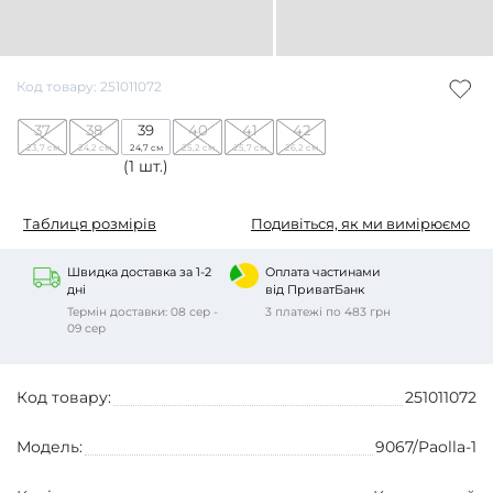
Код товару: 251011072
37
38
39
40
41
42
23,7 см
24,2 см
24,7 см
25,2 см
25,7 см
26,2 см
(1 шт.)
Таблиця розмірів
Подивіться, як ми вимірюємо
Швидка доставка за 1-2
Оплата частинами
дні
від ПриватБанк
Термін доставки: 08 сер -
3 платежі по 483 грн
09 сер
Код товару:
251011072
Модель:
9067/Paolla-1