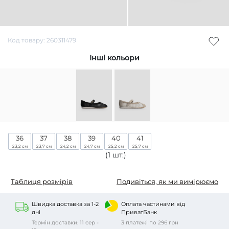
Код товару: 260311479
Інші кольори
36
37
38
39
40
41
23,2 см
23,7 см
24,2 см
24,7 см
25,2 см
25,7 см
(1 шт.)
Таблиця розмірів
Подивіться, як ми вимірюємо
Швидка доставка за 1-2
Оплата частинами від
дні
ПриватБанк
Термін доставки: 11 сер -
3 платежі по 296 грн