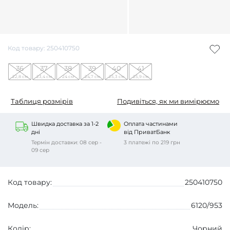
Код товару: 250410750
36
37
38
39
40
41
22,8 см
23,4 см
24 см
24,7 см
25,3 см
25,9 см
Таблиця розмірів
Подивіться, як ми вимірюємо
Швидка доставка за 1-2
Оплата частинами
дні
від ПриватБанк
Термін доставки: 08 сер -
3 платежі по 219 грн
09 сер
Код товару:
250410750
Модель:
6120/953
Колір:
Чорний