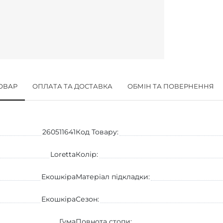
ТОВАР
ОПЛАТА ТА ДОСТАВКА
ОБМІН ТА ПОВЕРНЕННЯ
260511641
Код Товару:
Loretta
Колір:
Екошкіра
Матеріал підкладки:
Екошкіра
Сезон:
Гума
Повнота стопи: