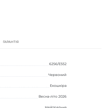
ГАРАНТІЯ
6256/E552
Червоний
Екошкіра
Весна-літо 2026
Нейтральна