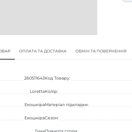
ТОВАР
ОПЛАТА ТА ДОСТАВКА
ОБМІН ТА ПОВЕРНЕННЯ
260511643
Код Товару:
Loretta
Колір:
Екошкіра
Матеріал підкладки:
Екошкіра
Сезон:
Гума
Повнота стопи: