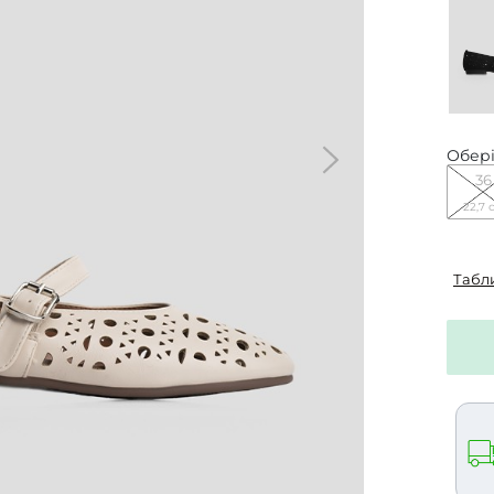
Обері
36
22,7 
Табл