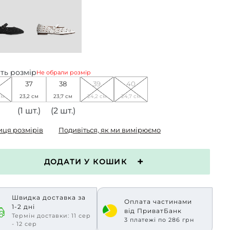
ть розмір
Не обрали розмір
37
38
39
40
см
23,2 см
23,7 см
24,2 см
24,7 см
(1 шт.)
(2 шт.)
иця розмірів
Подивіться, як ми вимірюємо
ДОДАТИ У КОШИК
Швидка доставка за
Оплата частинами
1-2 дні
від ПриватБанк
Термін доставки: 11 сер
3 платежі по 286 грн
- 12 сер