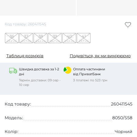
Код товару: 260411545
36
37
38
39
40
41
23,2 см
23,7 см
24,2 см
24,7 см
25,2 см
25,7 см
Таблиця розмірів
Подивіться, як ми вимірюємо
Швидка доставка за 1-2
Оплата частинами
дні
від ПриватБанк
Термін доставки: 09 сер -
3 платежі по 523 грн
10 сер
Код товару:
260411545
Модель:
8050/S58
Колір:
Чорний