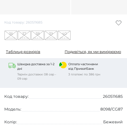
Код товару: 260511685
36
37
38
39
40
23,4 см
23,9 см
24,4 см
24,9 см
25,4 см
Таблиця розмірів
Подивіться, як ми вимірюємо
Швидка доставка за 1-2
Оплата частинами
дні
від ПриватБанк
Термін доставки: 08 сер -
3 платежі по 386 грн
09 сер
Код товару:
260511685
Модель:
8098/CG87
Колір:
Бежевий