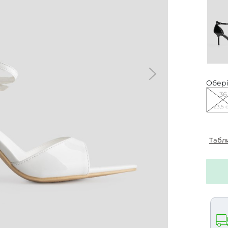
Обері
36
23,5 
Табл