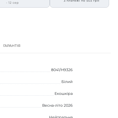
3 платежі по 503 грн
- 12 сер
ГАРАНТІЯ
8041/H9326
Білий
Екошкіра
Весна-літо 2026
Нейтральна