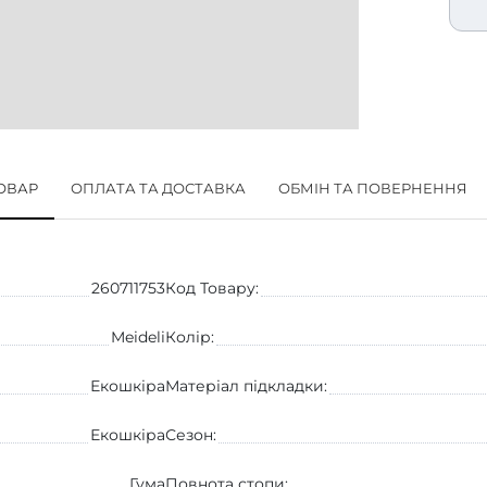
ТОВАР
ОПЛАТА ТА ДОСТАВКА
ОБМІН ТА ПОВЕРНЕННЯ
260711753
Код Товару:
Meideli
Колір:
Екошкіра
Матеріал підкладки:
Екошкіра
Сезон:
Гума
Повнота стопи: