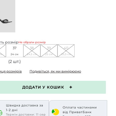
ть розмір
Не обрали розмір
37
38
39
40
см
24 см
24,5 см
25 см
25,5 см
(2 шт.)
иця розмірів
Подивіться, як ми вимірюємо
ДОДАТИ У КОШИК
Швидка доставка за
Оплата частинами
1-2 дні
від ПриватБанк
Термін доставки: 11 сер