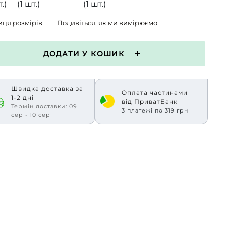
.)
(1 шт.)
(1 шт.)
иця розмірів
Подивіться, як ми вимірюємо
ДОДАТИ У КОШИК
Швидка доставка за
Оплата частинами
1-2 дні
від ПриватБанк
Термін доставки: 09
3 платежі по 319 грн
сер - 10 сер