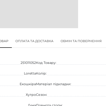
ТОВАР
ОПЛАТА ТА ДОСТАВКА
ОБМІН ТА ПОВЕРНЕННЯ
251011052
Код Товару:
Loretta
Колір:
Екошкіра
Матеріал підкладки:
Хутро
Сезон:
Гума
Повнота стопи: