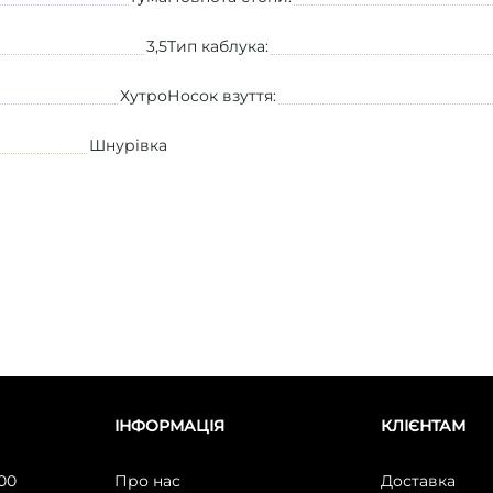
3,5
Тип каблука:
Хутро
Носок взуття:
Шнурівка
ІНФОРМАЦІЯ
КЛІЄНТАМ
:00
Про нас
Доставка