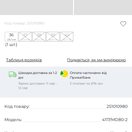
Код товару: 251010980
36
37
38
39
40
23,1 см
23,6 см
24,2 см
24,6 см
25,1 см
(1 шт.)
Таблиця розмірів
Подивіться, як ми вимірюємо
Швидка доставка за 1-2
Оплата частинами від
дні
ПриватБанк
Термін доставки: 11 сер -
3 платежі по 676 грн
12 сер
Код товару:
251010980
Модель:
4117/MD80-2