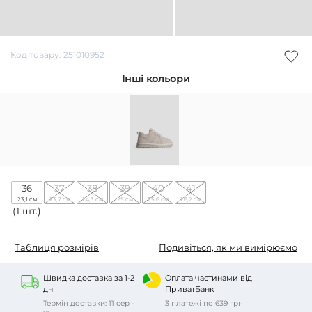
Код товару: 251010952
Інші кольори
36
37
38
39
40
41
23,1 см
23,7 см
24,3 см
25 см
25,6 см
26,2 см
(1 шт.)
Таблиця розмірів
Подивіться, як ми вимірюємо
Швидка доставка за 1-2
Оплата частинами від
дні
ПриватБанк
Термін доставки: 11 сер -
3 платежі по 639 грн