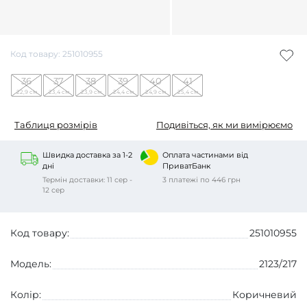
Код товару: 251010955
36
37
38
39
40
41
22,9 см
23,4 см
23,9 см
24,4 см
24,9 см
25,4 см
Таблиця розмірів
Подивіться, як ми вимірюємо
Швидка доставка за 1-2
Оплата частинами від
дні
ПриватБанк
Термін доставки: 11 сер -
3 платежі по 446 грн
12 сер
Код товару:
251010955
Модель:
2123/217
Колір:
Коричневий