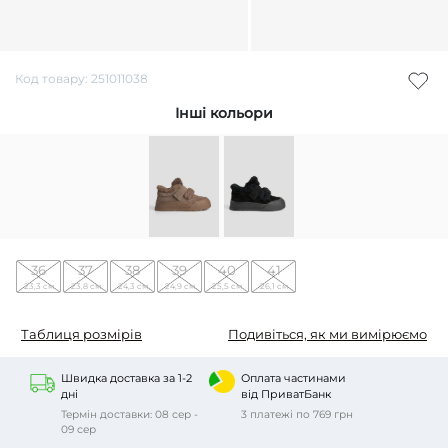
Код товару: 251011038
Інші кольори
36
37
38
39
40
41
23,3 см
23,8 см
24,3 см
24,9 см
25,5 см
26,1 см
Таблиця розмірів
Подивіться, як ми вимірюємо
Швидка доставка за 1-2
Оплата частинами
дні
від ПриватБанк
Термін доставки: 08 сер -
3 платежі по 769 грн
09 сер