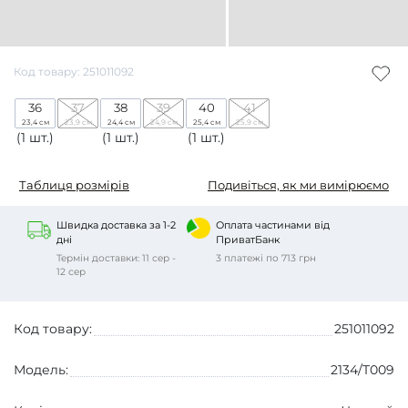
Код товару: 251011092
36
37
38
39
40
41
23,4 см
23,9 см
24,4 см
24,9 см
25,4 см
25,9 см
(1 шт.)
(1 шт.)
(1 шт.)
Таблиця розмірів
Подивіться, як ми вимірюємо
Швидка доставка за 1-2
Оплата частинами від
дні
ПриватБанк
Термін доставки: 11 сер -
3 платежі по 713 грн
12 сер
Код товару:
251011092
Модель:
2134/T009