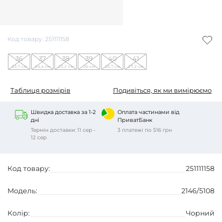
Код товару: 251111158
36
37
38
39
40
41
23,7 см
24,4 см
25,2 см
26 см
26,7 см
27,2 см
Таблиця розмірів
Подивіться, як ми вимірюємо
Швидка доставка за 1-2
Оплата частинами від
дні
ПриватБанк
Термін доставки: 11 сер -
3 платежі по 516 грн
12 сер
Код товару:
251111158
Модель:
2146/5108
Колір:
Чорний