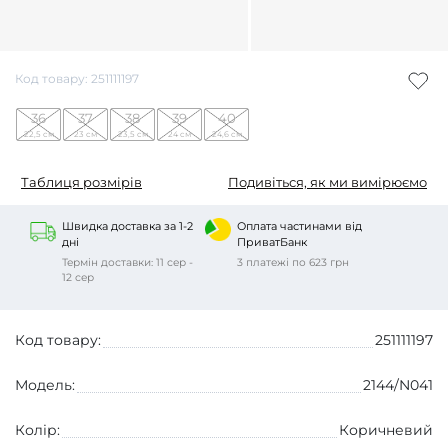
Код товару: 251111197
36
37
38
39
40
22,5 см
23 см
23,5 см
24 см
24,6 см
Таблиця розмірів
Подивіться, як ми вимірюємо
Швидка доставка за 1-2
Оплата частинами від
дні
ПриватБанк
Термін доставки: 11 сер -
3 платежі по 623 грн
12 сер
Код товару:
251111197
Модель:
2144/N041
Колір:
Коричневий