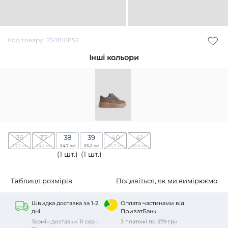
Код товару: 250810852
Інші кольори
36
37
38
39
40
41
23,7 см
24,2 см
24,7 см
25,2 см
25,7 см
26,2 см
(1 шт.)
(1 шт.)
Таблиця розмірів
Подивіться, як ми вимірюємо
Швидка доставка за 1-2
Оплата частинами від
дні
ПриватБанк
Термін доставки: 11 сер -
3 платежі по 579 грн