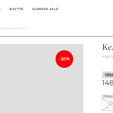
И
ВЗУТТЯ
SUMMER SALE
Кеди замшеві жіночі
офери
Ботильйони
Уггі
уфлі
Черевики
Черевики
Ке
еди
Уггі
Ботильйони
росівки
Осіннє взуття
Код т
-20%
Зимове взуття
185
14
Обері
36
23,1 
ці
Мюлі
Літнє
Б