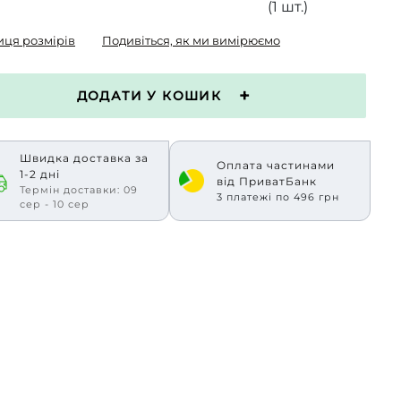
(1 шт.)
иця розмірів
Подивіться, як ми вимірюємо
ДОДАТИ У КОШИК
Швидка доставка за
Оплата частинами
1-2 дні
від ПриватБанк
Термін доставки: 09
3 платежі по 496 грн
сер - 10 сер