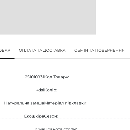
ТОВАР
ОПЛАТА ТА ДОСТАВКА
ОБМІН ТА ПОВЕРНЕННЯ
251010931
Код Товару:
Kdsl
Колір:
Натуральна замша
Матеріал підкладки:
Екошкіра
Сезон:
Гума
Повнота стопи: