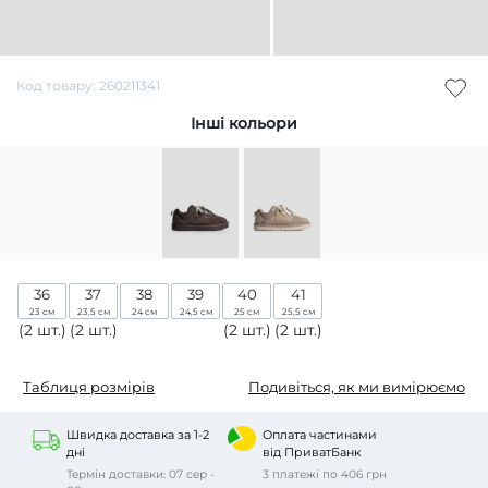
Код товару: 260211341
Інші кольори
36
37
38
39
40
41
23 см
23,5 см
24 см
24,5 см
25 см
25,5 см
(2 шт.)
(2 шт.)
(2 шт.)
(2 шт.)
Таблиця розмірів
Подивіться, як ми вимірюємо
Швидка доставка за 1-2
Оплата частинами
дні
від ПриватБанк
Термін доставки: 07 сер -
3 платежі по 406 грн