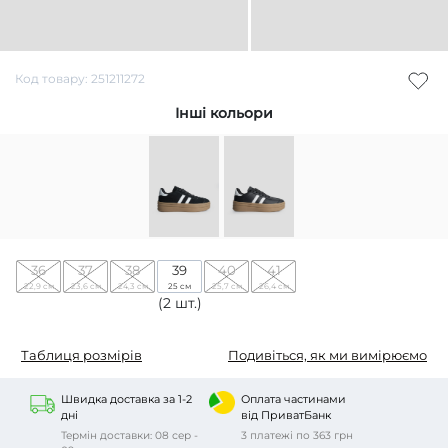
Код товару: 251211272
Інші кольори
36
37
38
39
40
41
22,9 см
23,6 см
24,3 см
25 см
25,7 см
26,4 см
(2 шт.)
Таблиця розмірів
Подивіться, як ми вимірюємо
Швидка доставка за 1-2
Оплата частинами
дні
від ПриватБанк
Термін доставки: 08 сер -
3 платежі по 363 грн