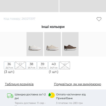
Код товару: 260211397
Інші кольори
36
37
38
39
40
41
22,7 см
23,2 см
23,7 см
24,2 см
24,7 см
25,2 см
(3 шт.)
(1 шт.)
Таблиця розмірів
Подивіться, як ми вимірюємо
Швидка доставка за 1-2
Оплата частинами від
дні
ПриватБанк
Термін доставки: 11 сер -
3 платежі по 283 грн