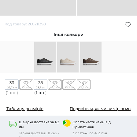
Код товару: 260211398
Інші кольори
36
37
38
39
40
41
22,7 см
23,2 см
23,7 см
24,2 см
24,7 см
25,2 см
(1 шт.)
(1 шт.)
Таблиця розмірів
Подивіться, як ми вимірюємо
Швидка доставка за 1-2
Оплата частинами від
дні
ПриватБанк
Термін доставки: 11 сер -
3 платежі по 453 грн