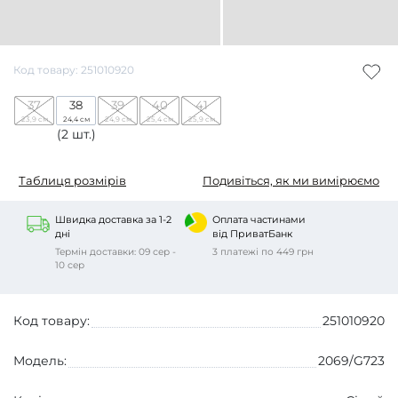
Код товару: 251010920
37
38
39
40
41
23,9 см
24,4 см
24,9 см
25,4 см
25,9 см
(2 шт.)
Таблиця розмірів
Подивіться, як ми вимірюємо
Швидка доставка за 1-2
Оплата частинами
дні
від ПриватБанк
Термін доставки: 09 сер -
3 платежі по 449 грн
10 сер
Код товару:
251010920
Модель:
2069/G723