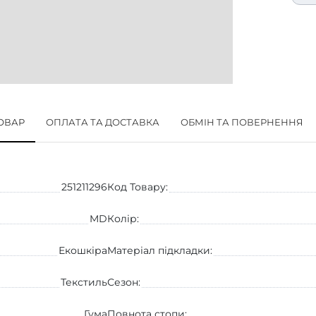
ТОВАР
ОПЛАТА ТА ДОСТАВКА
ОБМІН ТА ПОВЕРНЕННЯ
251211296
Код Товару:
MD
Колір:
Екошкіра
Матеріал підкладки:
Текстиль
Сезон:
Гума
Повнота стопи: