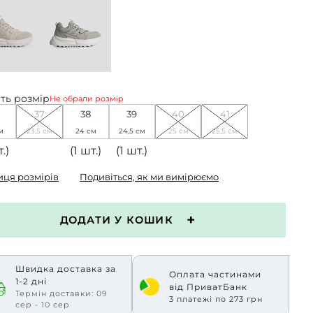
ть розмір
Не обрали розмір
37
38
39
40
41
м
23,5 см
24 см
24,5 см
25 см
25,5 см
.)
(1 шт.)
(1 шт.)
иця розмірів
Подивіться, як ми вимірюємо
ДОДАТИ У КОШИК
Швидка доставка за
Оплата частинами
1-2 дні
від ПриватБанк
Термін доставки: 09
3 платежі по 273 грн
сер - 10 сер