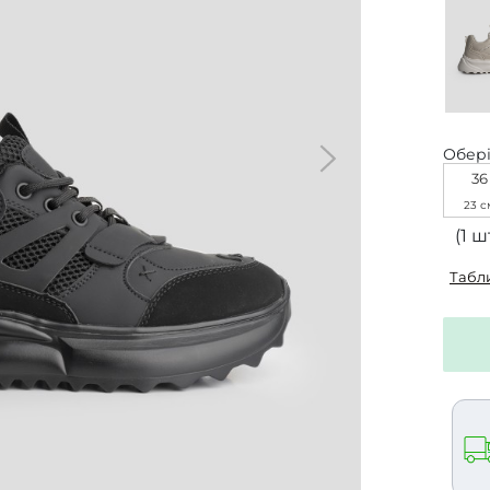
Обері
36
23 с
(1 шт
Табл