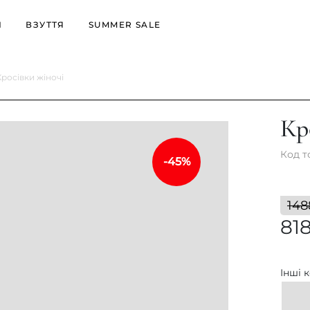
И
ВЗУТТЯ
SUMMER SALE
Кросівки жіночі
офери
Ботильйони
Уггі
уфлі
Черевики
Черевики
Кр
еди
Уггі
Ботильйони
росівки
Осіннє взуття
Код т
-45%
Зимове взуття
148
81
Інші 
ці
Мюлі
Літнє
Б