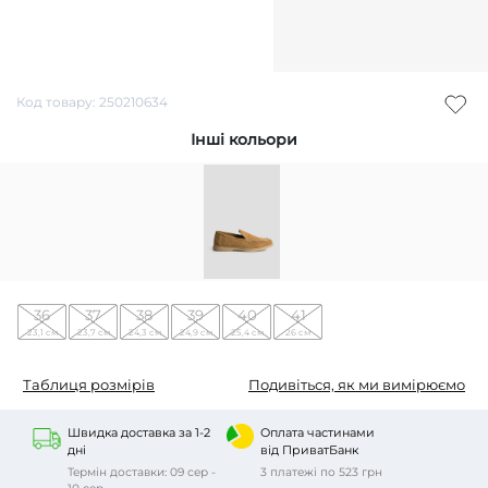
Код товару: 250210634
Інші кольори
36
37
38
39
40
41
23,1 см
23,7 см
24,3 см
24,9 см
25,4 см
26 см
Таблиця розмірів
Подивіться, як ми вимірюємо
Швидка доставка за 1-2
Оплата частинами
дні
від ПриватБанк
Термін доставки: 09 сер -
3 платежі по 523 грн