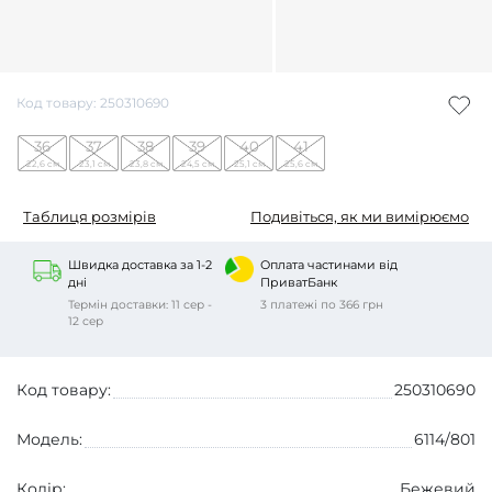
Код товару: 250310690
36
37
38
39
40
41
22,6 см
23,1 см
23,8 см
24,5 см
25,1 см
25,6 см
Таблиця розмірів
Подивіться, як ми вимірюємо
Швидка доставка за 1-2
Оплата частинами від
дні
ПриватБанк
Термін доставки: 11 сер -
3 платежі по 366 грн
12 сер
Код товару:
250310690
Модель:
6114/801
Колір:
Бежевий