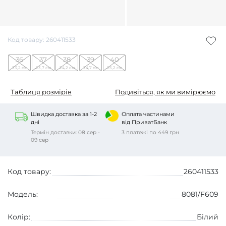
Код товару: 260411533
36
37
38
39
40
23,2 см
23,7 см
24,2 см
24,7 см
25,2 см
Таблиця розмірів
Подивіться, як ми вимірюємо
Швидка доставка за 1-2
Оплата частинами
дні
від ПриватБанк
Термін доставки: 08 сер -
3 платежі по 449 грн
09 сер
Код товару:
260411533
Модель:
8081/F609
Колір:
Білий