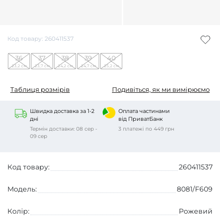
Код товару: 260411537
36
37
38
39
40
23,2 см
23,7 см
24,2 см
24,7 см
25,2 см
Таблиця розмірів
Подивіться, як ми вимірюємо
Швидка доставка за 1-2
Оплата частинами
дні
від ПриватБанк
Термін доставки: 08 сер -
3 платежі по 449 грн
09 сер
Код товару:
260411537
Модель:
8081/F609
Колір:
Рожевий