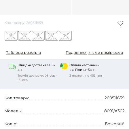
Код товару: 260511659
36
37
38
39
40
23 см
23,5 см
24 см
24,5 см
25 см
Таблиця розмірів
Подивіться, як ми вимірюємо
Швидка доставка за 1-2
Оплата частинами
дні
від ПриватБанк
Термін доставки: 08 сер -
3 платежі по 453 грн
09 сер
Код товару:
260511659
Модель:
8091/A302
Колір:
Бежевий