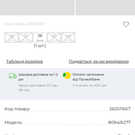
Код товару: 260511667
36
37
38
39
40
23 см
23,5 см
24 см
24,5 см
25 см
(1 шт.)
Таблиця розмірів
Подивіться, як ми вимірюємо
Швидка доставка за 1-2
Оплата частинами
дні
від ПриватБанк
Термін доставки: 07 сер -
3 платежі по 453 грн
08 сер
Код товару:
260511667
Модель:
8094/A277