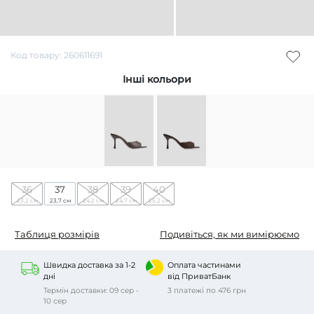
Код товару: 260611691
Інші кольори
36
37
38
39
40
23,2 см
23,7 см
24,2 см
24,7 см
25,2 см
Таблиця розмірів
Подивіться, як ми вимірюємо
Швидка доставка за 1-2
Оплата частинами
дні
від ПриватБанк
Термін доставки: 09 сер -
3 платежі по 476 грн
10 сер