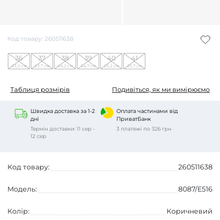
Код товару: 260511638
36
37
38
39
40
41
23,2 см
23,7 см
24,2 см
24,7 см
25,2 см
25,7 см
Таблиця розмірів
Подивіться, як ми вимірюємо
Швидка доставка за 1-2
Оплата частинами від
дні
ПриватБанк
Термін доставки: 11 сер -
3 платежі по 326 грн
12 сер
Код товару:
260511638
Модель:
8087/E516
Колір:
Коричневий