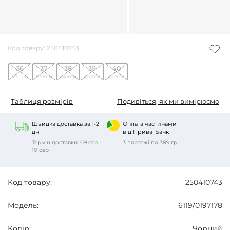
Код товару: 250410743
36
37
38
39
40
23,1 см
23,8 см
24,5 см
25,2 см
25,9 см
Таблиця розмірів
Подивіться, як ми вимірюємо
Швидка доставка за 1-2
Оплата частинами
дні
від ПриватБанк
Термін доставки: 09 сер -
3 платежі по 389 грн
10 сер
Код товару:
250410743
Модель:
6119/0197178
Колір:
Чорний