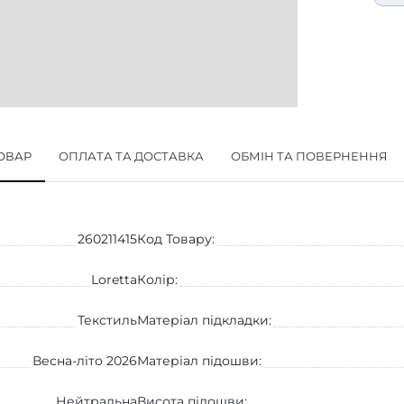
ТОВАР
ОПЛАТА ТА ДОСТАВКА
ОБМІН ТА ПОВЕРНЕННЯ
260211415
Код Товару:
Loretta
Колір:
Текстиль
Матеріал підкладки:
Весна-літо 2026
Матеріал підошви:
Нейтральна
Висота підошви: