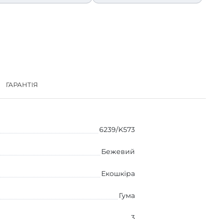
ГАРАНТІЯ
6239/K573
Бежевий
Екошкіра
Гума
3