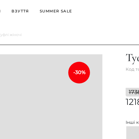
И
ВЗУТТЯ
SUMMER SALE
Туфлі жіночі
офери
Ботильйони
Уггі
уфлі
Черевики
Черевики
Ту
еди
Уггі
Ботильйони
росівки
Осіннє взуття
Код т
-30%
Зимове взуття
173
12
Інші 
ці
Мюлі
Літнє
Б