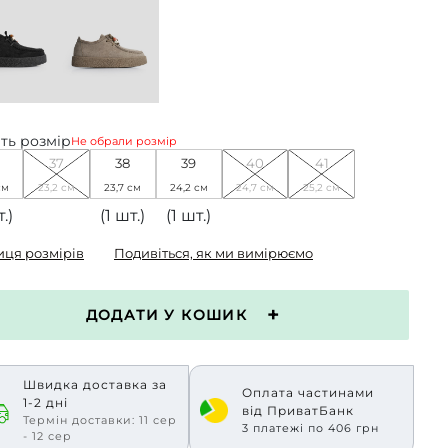
ть розмір
Не обрали розмір
37
38
39
40
41
см
23,2 см
23,7 см
24,2 см
24,7 см
25,2 см
.)
(1 шт.)
(1 шт.)
иця розмірів
Подивіться, як ми вимірюємо
ДОДАТИ У КОШИК
Швидка доставка за
Оплата частинами
1-2 дні
від ПриватБанк
Термін доставки: 11 сер
3 платежі по 406 грн
- 12 сер