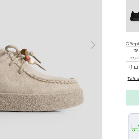
Обері
36
22,7 
(1 шт
Табл