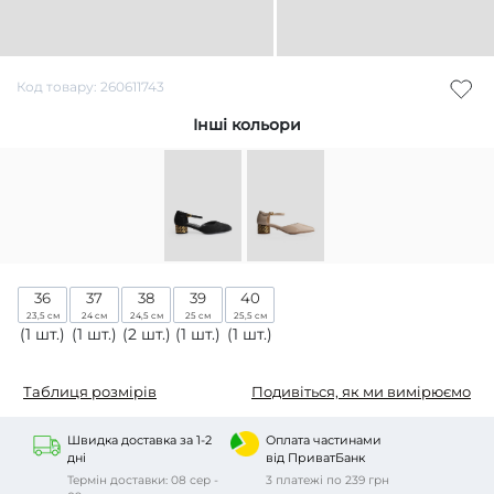
Код товару: 260611743
Інші кольори
36
37
38
39
40
23,5 см
24 см
24,5 см
25 см
25,5 см
(1 шт.)
(1 шт.)
(2 шт.)
(1 шт.)
(1 шт.)
Таблиця розмірів
Подивіться, як ми вимірюємо
Швидка доставка за 1-2
Оплата частинами
дні
від ПриватБанк
Термін доставки: 08 сер -
3 платежі по 239 грн