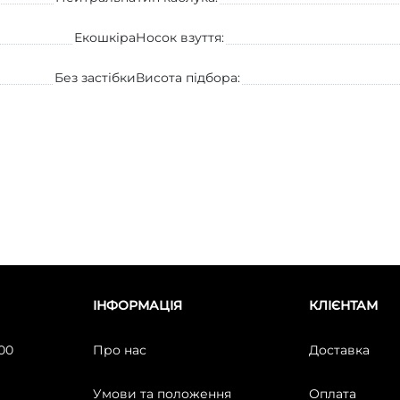
Екошкіра
Носок взуття:
Без застібки
Висота підбора:
ІНФОРМАЦІЯ
КЛІЄНТАМ
:00
Про нас
Доставка
Умови та положення
Оплата