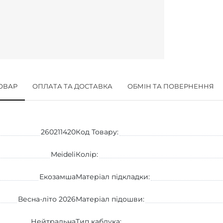
ТОВАР
ОПЛАТА ТА ДОСТАВКА
ОБМІН ТА ПОВЕРНЕННЯ
260211420
Код Товару:
Meideli
Колір:
Екозамша
Матеріал підкладки:
Весна-літо 2026
Матеріал підошви:
Нейтральна
Тип каблука: