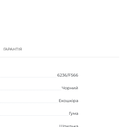
ГАРАНТІЯ
6236/F566
Чорний
Екошкіра
Гума
Шпилька