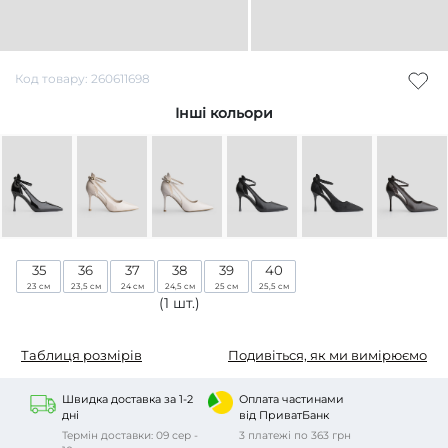
Код товару: 260611698
Інші кольори
35
36
37
38
39
40
23 см
23,5 см
24 см
24,5 см
25 см
25,5 см
(1 шт.)
Таблиця розмірів
Подивіться, як ми вимірюємо
Швидка доставка за 1-2
Оплата частинами
дні
від ПриватБанк
Термін доставки: 09 сер -
3 платежі по 363 грн