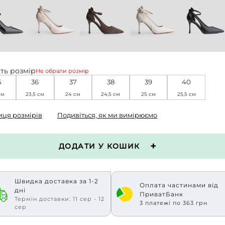
ть розмір
Не обрали розмір
5
36
37
38
39
40
см
23,5 см
24 см
24,5 см
25 см
25,5 см
иця розмірів
Подивіться, як ми вимірюємо
ДОДАТИ У КОШИК
Швидка доставка за 1-2
Оплата частинами від
дні
ПриватБанк
Термін доставки: 11 сер - 12
3 платежі по 363 грн
сер