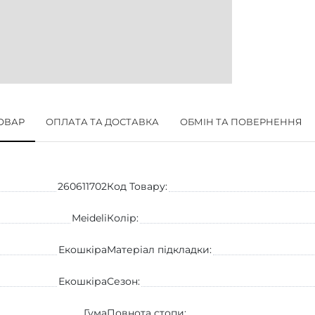
ТОВАР
ОПЛАТА ТА ДОСТАВКА
ОБМІН ТА ПОВЕРНЕННЯ
260611702
Код Товару:
Meideli
Колір:
Екошкіра
Матеріал підкладки:
Екошкіра
Сезон:
Гума
Повнота стопи: