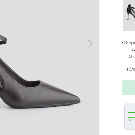
Обері
3
23 
Табл