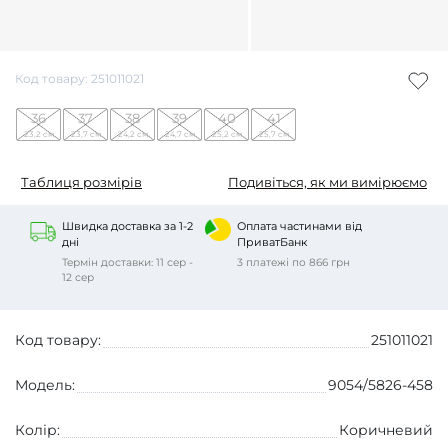
Код товару: 251011021
36
37
38
39
40
41
23,2 см
23,7 см
24,2 см
24,7 см
25,2 см
25,7 см
Таблиця розмірів
Подивіться, як ми вимірюємо
Швидка доставка за 1-2
Оплата частинами від
дні
ПриватБанк
Термін доставки: 11 сер -
3 платежі по 866 грн
12 сер
Код товару:
251011021
Модель:
9054/5826-458
Колір:
Коричневий