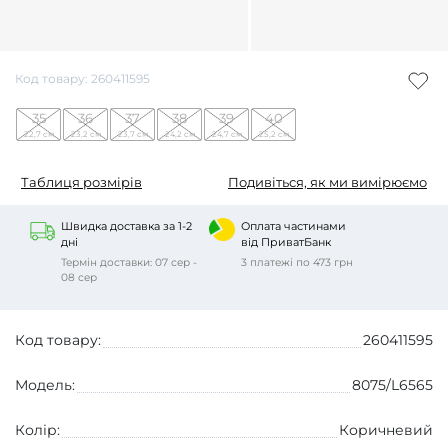
Код товару: 260411595
35
36
37
38
39
40
22,7 см
23,2 см
23,7 см
24,2 см
24,7 см
25,2 см
Таблиця розмірів
Подивіться, як ми вимірюємо
Швидка доставка за 1-2
Оплата частинами
дні
від ПриватБанк
Термін доставки: 07 сер -
3 платежі по 473 грн
08 сер
Код товару:
260411595
Модель:
8075/L6565
Колір:
Коричневий