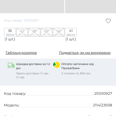
Код товару: 251010927
36
37
38
39
40
41
23,3 см
23,9 см
24,4 см
25 см
25,6 см
26,2 см
(1 шт.)
(1 шт.)
Таблиця розмірів
Подивіться, як ми вимірюємо
Швидка доставка за 1-2
Оплата частинами від
дні
ПриватБанк
Термін доставки: 11 сер -
3 платежі по 856 грн
12 сер
Код товару:
251010927
Модель:
2114/23938