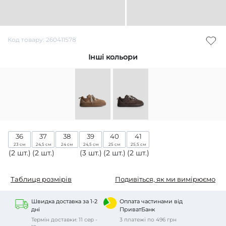
Код товару: 260411578
Інші кольори
36
37
38
39
40
41
23 см
24,5 см
24 см
24,5 см
25 см
25,5 см
(2 шт.)
(2 шт.)
(3 шт.)
(2 шт.)
(2 шт.)
Таблиця розмірів
Подивіться, як ми вимірюємо
Швидка доставка за 1-2
Оплата частинами від
дні
ПриватБанк
Термін доставки: 11 сер -
3 платежі по 496 грн