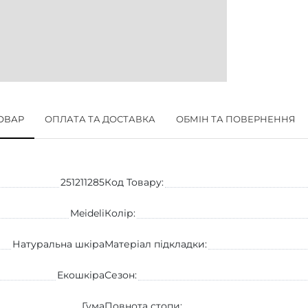
ТОВАР
ОПЛАТА ТА ДОСТАВКА
ОБМІН ТА ПОВЕРНЕННЯ
251211285
Код Товару:
Meideli
Колір:
Натуральна шкіра
Матеріал підкладки:
Екошкіра
Сезон:
Гума
Повнота стопи: