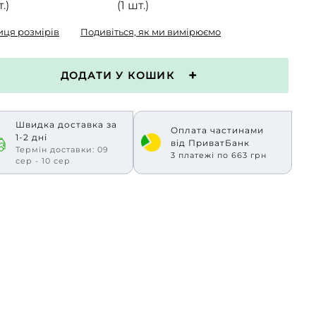
.)
(1 шт.)
иця розмірів
Подивіться, як ми вимірюємо
ДОДАТИ У КОШИК
Швидка доставка за
Оплата частинами
1-2 дні
від ПриватБанк
Термін доставки: 09
3 платежі по 663 грн
сер - 10 сер