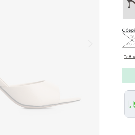
Обері
36
23,2 
Табл