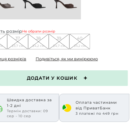
ть розмір
Не обрали розмір
37
38
39
40
см
23,7 см
24,2 см
24,7 см
25,2 см
иця розмірів
Подивіться, як ми вимірюємо
ДОДАТИ У КОШИК
Швидка доставка за
Оплата частинами
1-2 дні
від ПриватБанк
Термін доставки: 09
3 платежі по 449 грн
сер - 10 сер