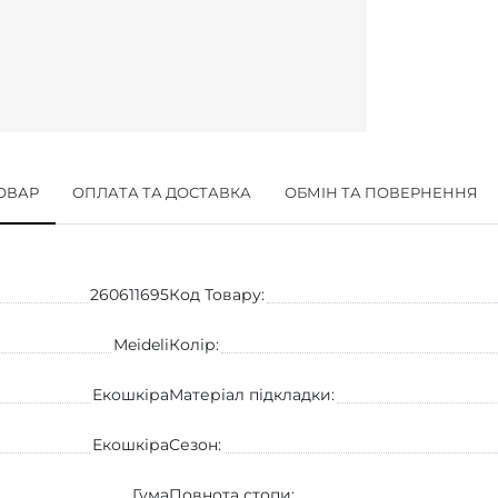
ТОВАР
ОПЛАТА ТА ДОСТАВКА
ОБМІН ТА ПОВЕРНЕННЯ
260611695
Код Товару:
Meideli
Колір:
Екошкіра
Матеріал підкладки:
Екошкіра
Сезон:
Гума
Повнота стопи: