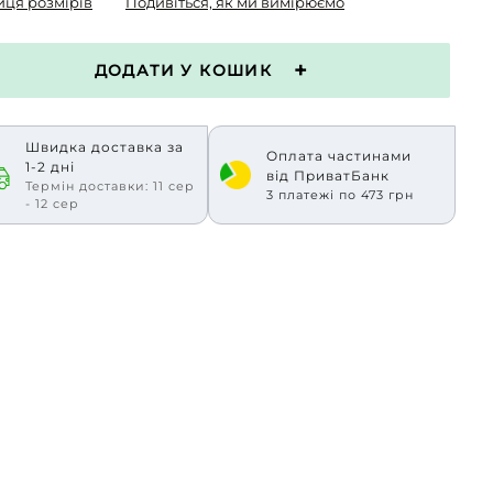
иця розмірів
Подивіться, як ми вимірюємо
ДОДАТИ У КОШИК
Швидка доставка за
Оплата частинами
1-2 дні
від ПриватБанк
Термін доставки: 11 сер
3 платежі по 473 грн
- 12 сер