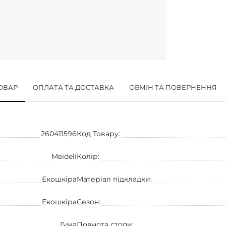
ТОВАР
ОПЛАТА ТА ДОСТАВКА
ОБМІН ТА ПОВЕРНЕННЯ
260411596
Код Товару:
Meideli
Колір:
Екошкіра
Матеріал підкладки:
Екошкіра
Сезон:
Гума
Повнота стопи: